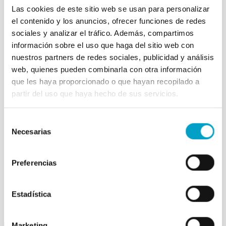
Las cookies de este sitio web se usan para personalizar
piensos para perros y gatos
el contenido y los anuncios, ofrecer funciones de redes
premium
sociales y analizar el tráfico. Además, compartimos
información sobre el uso que haga del sitio web con
nuestros partners de redes sociales, publicidad y análisis
web, quienes pueden combinarla con otra información
que les haya proporcionado o que hayan recopilado a
partir del uso que haya hecho de sus servicios.
Selección
Necesarias
de
consentimiento
Preferencias
Por la compra de dos sacos te regalamos un tratamiento
Estadística
antiparasitario interno adecuado para tu mascota.
Marketing
Contáctanos