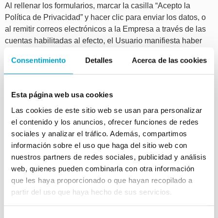
Al rellenar los formularios, marcar la casilla “Acepto la
Política de Privacidad” y hacer clic para enviar los datos, o
al remitir correos electrónicos a la Empresa a través de las
cuentas habilitadas al efecto, el Usuario manifiesta haber
leído y aceptado expresamente la presente política de
Consentimiento
Detalles
Acerca de las cookies
privacidad, y otorga su consentimiento inequívoco y expreso
al tratamiento de sus datos personales conforme a las
finalidades indicadas.
Esta página web usa cookies
3.2. Categorías de datos
Las cookies de este sitio web se usan para personalizar
el contenido y los anuncios, ofrecer funciones de redes
Los datos que se recaban se refieren a la categoría de datos
sociales y analizar el tráfico. Además, compartimos
identificativos, como pueden ser: Nombre y Apellidos,
información sobre el uso que haga del sitio web con
Teléfono, Dirección Postal, Empresa, Correo electrónico, así
nuestros partners de redes sociales, publicidad y análisis
como la dirección IP desde donde accede al formulario de
web, quienes pueden combinarla con otra información
recogida de datos.
que les haya proporcionado o que hayan recopilado a
partir del uso que haya hecho de sus servicios.
MEDIDAS DE SEGURIDAD
Dentro de nuestro compromiso por garantizar la seguridad y