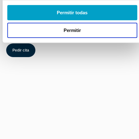
Durante la limpieza, evaluamos el estado general de la
cavidad oral de tu mascota. Si detectamos problemas
Permitir todas
que requieren intervención, podemos abordarlos de
inmediato, ahorrando tiempo y estrés adicional para tu
Permitir
mascota.
Pedir cita