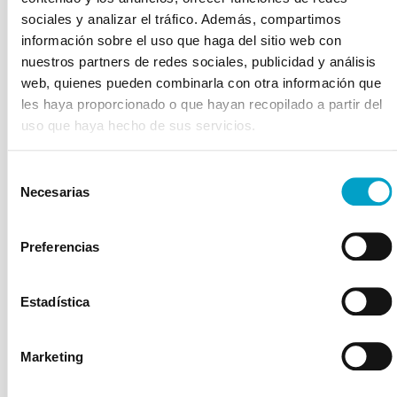
durante la limpieza
sociales y analizar el tráfico. Además, compartimos
información sobre el uso que haga del sitio web con
En algunos casos, puede ser necesario retirar una pieza
nuestros partners de redes sociales, publicidad y análisis
dental para preservar la salud de tu mascota. Este
web, quienes pueden combinarla con otra información que
procedimiento puede realizarse durante la misma sesión
les haya proporcionado o que hayan recopilado a partir del
de limpieza, aprovechando la anestesia y el equipo
uso que haya hecho de sus servicios.
disponible.
Cuándo es necesario retirar una
Selección
pieza dental por salud
Necesarias
de
consentimiento
Si una pieza dental está severamente dañada o
Preferencias
infectada, su extracción puede ser necesaria para evitar
complicaciones mayores, como abscesos o infecciones
sistémicas.
Estadística
Aprovechamiento del proceso de
limpieza para intervenciones
Marketing
adicionales