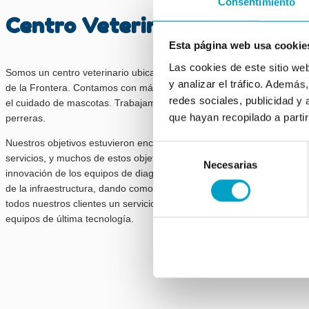
Consentimiento
Centro Veterinario Córdoba
Esta página web usa cookie
Las cookies de este sitio we
Somos un centro veterinario ubicado en la calle Córdoba de Jerez
y analizar el tráfico. Ademá
de la Frontera. Contamos con más de diez años de experiencia en
redes sociales, publicidad y
el cuidado de mascotas. Trabajamos con asociaciones animales y
que hayan recopilado a parti
perreras.
Nuestros objetivos estuvieron encaminados a mejorar en todos sus
Selección
servicios, y muchos de estos objetivos se han logrado, como la
Necesarias
de
innovación de los equipos de diagnóstico, cirugía, y la adecuación
consentimiento
de la infraestructura, dando como resultado el poder ofrecer a
todos nuestros clientes un servicio de calidad. Contamos con
equipos de última tecnología.