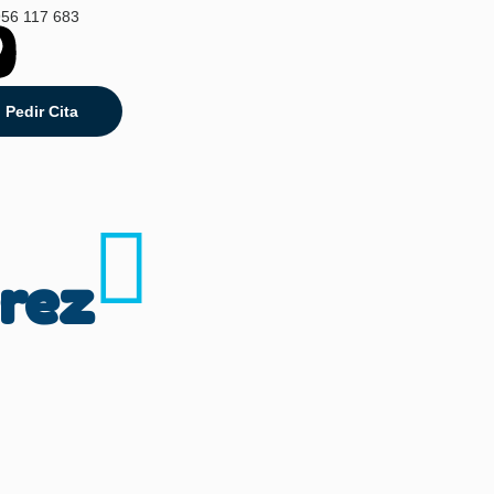
956 117 683
Pedir Cita
erez