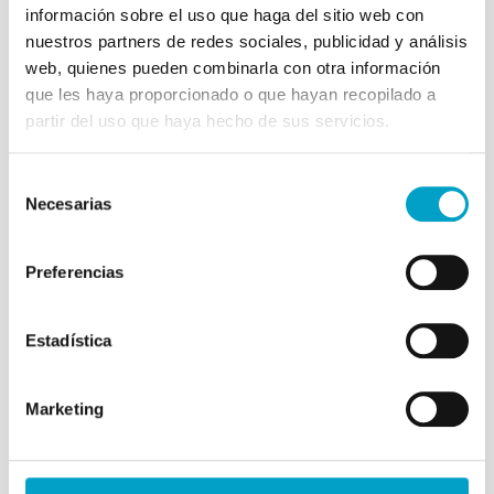
información sobre el uso que haga del sitio web con
nuestros partners de redes sociales, publicidad y análisis
web, quienes pueden combinarla con otra información
que les haya proporcionado o que hayan recopilado a
Preguntas frecuentes sobre
partir del uso que haya hecho de sus servicios.
nuestro laboratorio veterinario
Selección
Aquí respondemos algunas de las preguntas más
Necesarias
de
comunes sobre nuestros servicios de laboratorio:
consentimiento
¿Cuánto tiempo tardan los
Preferencias
resultados de los análisis?
Estadística
Los resultados de los análisis básicos como
hemogramas y bioquímica de sangre están disponibles
en minutos. Para análisis más complejos realizados por
Marketing
laboratorios externos, los resultados se entregan en
menos de 24 horas.
¿Qué enfermedades pueden