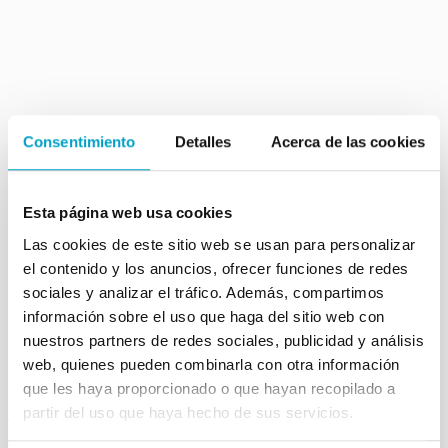
Consentimiento
Detalles
Acerca de las cookies
Esta página web usa cookies
Las cookies de este sitio web se usan para personalizar
el contenido y los anuncios, ofrecer funciones de redes
sociales y analizar el tráfico. Además, compartimos
información sobre el uso que haga del sitio web con
💊
¿Tienen tratamiento?
nuestros partners de redes sociales, publicidad y análisis
web, quienes pueden combinarla con otra información
que les haya proporcionado o que hayan recopilado a
partir del uso que haya hecho de sus servicios.
Actualmente no disponemos de tratamientos directos contra
estas enfermedades, por lo que únicamente podemos llevar