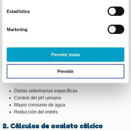
Tratamiento: cómo
Estadística
eliminamos las piedras en la
vejiga de los gatos
Marketing
El tratamiento depende del tipo de cálculo y del estado del
animal.
Permitir todas
1. Cálculos de estruvita
Permitir
Pueden disolverse mediante:
Dietas veterinarias específicas
Control del pH urinario
Mayor consumo de agua
Reducción del estrés
2. Cálculos de oxalato cálcico